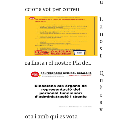
u
ccions vot per correu
L
a
n
o
s
t
ra llista i el nostre Pla de...
Q
u
è
e
s
v
ota i amb qui es vota